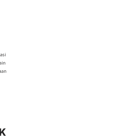
asi
ain
aan
K