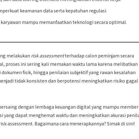
mperkuat keamanan data serta kepatuhan regulasi.
 karyawan mampu memanfaatkan teknologi secara optimal.
yang melakukan
risk assessment
terhadap calon peminjam secara
l, proses ini sering kali memakan waktu lama karena melibatkan
i dokumen fisik, hingga penilaian subjektif yang rawan kesalahan
enjadi tidak konsisten dan berpotensi meningkatkan risiko gagal
it bersaing dengan lembaga keuangan digital yang mampu member
lusi yang dapat menghemat waktu dan meningkatkan akurasi penil
s risk assessment. Bagaimana cara menerapkannya? Simak di sini!