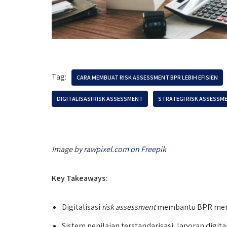
Tag:
CARA MEMBUAT RISK ASSESSMENT BPR LEBIH EFISIEN
DIGITALISASI RISK ASSESSMENT
STRATEGI RISK ASSESSME
Image by
rawpixel.com on Freepik
Key Takeaways:
Digitalisasi
risk assessment
membantu BPR menila
Sistem penilaian terstandarisasi, laporan digita