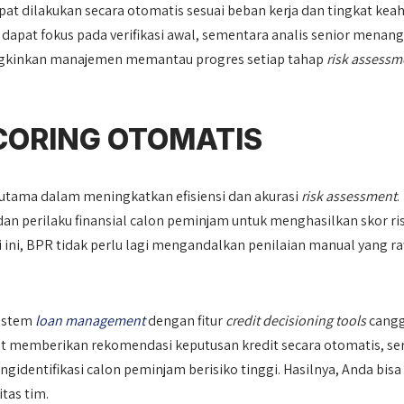
pat dilakukan secara otomatis sesuai beban kerja dan tingkat keah
dapat fokus pada verifikasi awal, sementara analis senior menang
ungkinkan manajemen memantau progres setiap tahap
risk assessm
CORING OTOMATIS
utama dalam meningkatkan efisiensi dan akurasi
risk assessment
.
dan perilaku finansial calon peminjam untuk menghasilkan skor ri
ti ini, BPR tidak perlu lagi mengandalkan penilaian manual yang r
istem
loan management
dengan fitur
credit decisioning tools
cang
dapat memberikan rekomendasi keputusan kredit secara otomatis, se
gidentifikasi calon peminjam berisiko tinggi. Hasilnya, Anda bisa
tas tim.