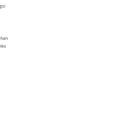
gsi
ahan
iko