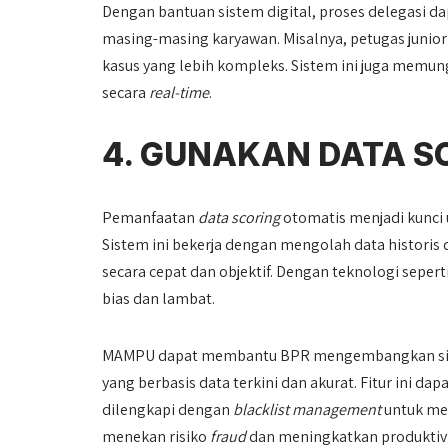
Dengan bantuan sistem digital, proses delegasi da
masing-masing karyawan. Misalnya, petugas junior 
kasus yang lebih kompleks. Sistem ini juga mem
secara
real-time
.
4. GUNAKAN DATA S
Pemanfaatan
data scoring
otomatis menjadi kunci 
Sistem ini bekerja dengan mengolah data historis 
secara cepat dan objektif. Dengan teknologi seper
bias dan lambat.
MAMPU dapat membantu BPR mengembangkan s
yang berbasis data terkini dan akurat. Fitur ini 
dilengkapi dengan
blacklist management
untuk men
menekan risiko
fraud
dan meningkatkan produktivi