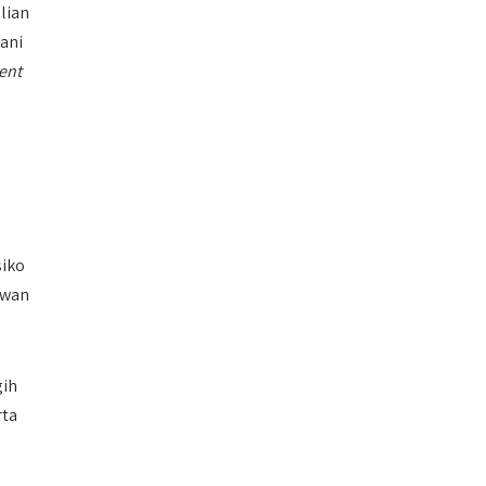
lian
ani
ent
siko
awan
gih
rta