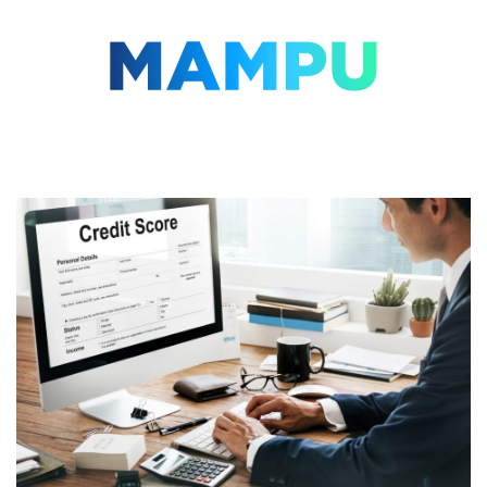
Lompat
ke
konten