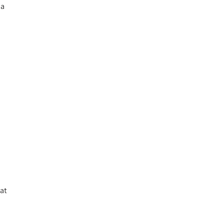
sa
at