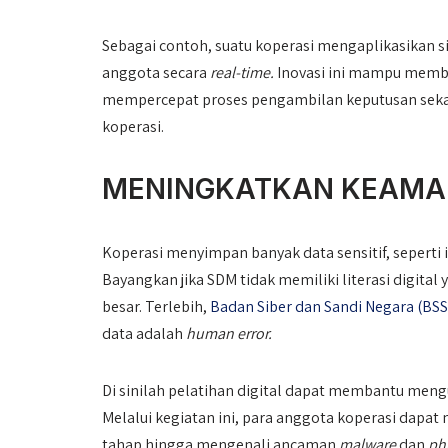
Sebagai contoh, suatu koperasi mengaplikasikan 
anggota secara
real-time.
Inovasi ini mampu memb
mempercepat proses pengambilan keputusan seka
koperasi.
MENINGKATKAN KEAMAN
Koperasi menyimpan banyak data sensitif, seperti 
Bayangkan jika SDM tidak memiliki literasi digital
besar. Terlebih,
Badan Siber dan Sandi Negara (B
data adalah
human error.
Di sinilah pelatihan digital dapat membantu men
Melalui kegiatan ini, para anggota koperasi dapat 
tahap hingga mengenali ancaman
malware
dan
ph