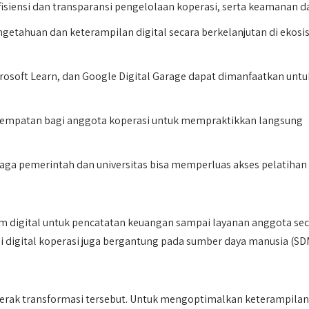
fisiensi dan transparansi pengelolaan koperasi, serta keamanan d
getahuan dan keterampilan digital secara berkelanjutan di ekos
icrosoft Learn, dan Google Digital Garage dapat dimanfaatkan untu
kesempatan bagi anggota koperasi untuk mempraktikkan langsung
baga pemerintah dan universitas bisa memperluas akses pelatihan
tem digital untuk pencatatan keuangan sampai layanan anggota se
si digital koperasi juga bergantung pada sumber daya manusia (SD
erak transformasi tersebut. Untuk mengoptimalkan keterampilan