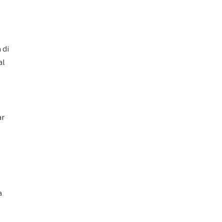
 di
al
ar
a