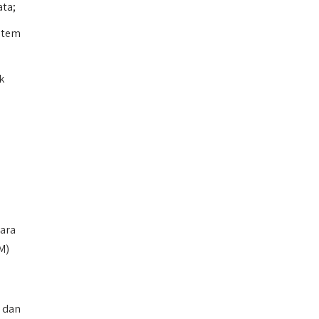
ata;
istem
k
cara
M)
 dan