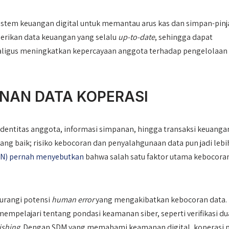
sistem keuangan digital untuk memantau arus kas dan simpan-pin
erikan data keuangan yang selalu
up-to-date
, sehingga dapat
ligus meningkatkan kepercayaan anggota terhadap pengelolaan
AN DATA KOPERASI
identitas anggota, informasi simpanan, hingga transaksi keuanga
 yang baik; risiko kebocoran dan penyalahgunaan data pun jadi lebi
SSN) pernah menyebutkan
bahwa salah satu faktor utama kebocora
gurangi potensi
human error
yang mengakibatkan kebocoran data.
mempelajari tentang pondasi keamanan siber, seperti verifikasi du
ishing
. Dengan SDM yang memahami keamanan digital, koperasi 