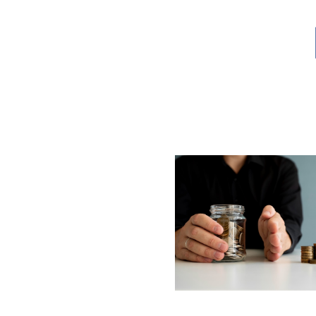
Lompat
ke
konten