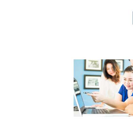
Lompat
ke
konten