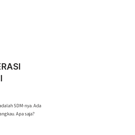
ERASI
I
 adalah SDM-nya. Ada
jangkau. Apa saja?