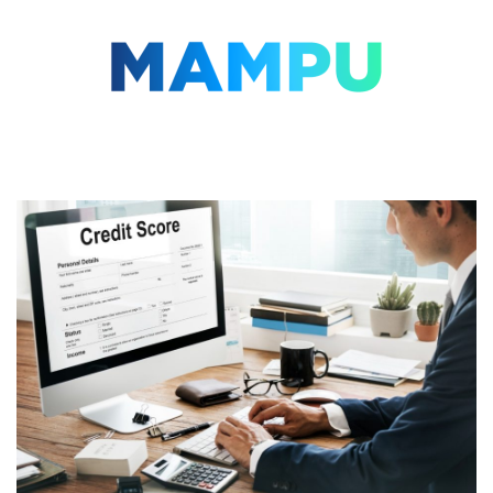
Lompat
ke
konten