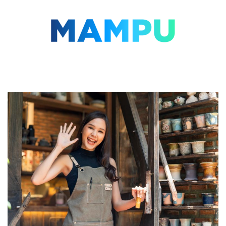
Lompat
ke
konten