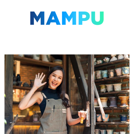
Lompat
ke
konten