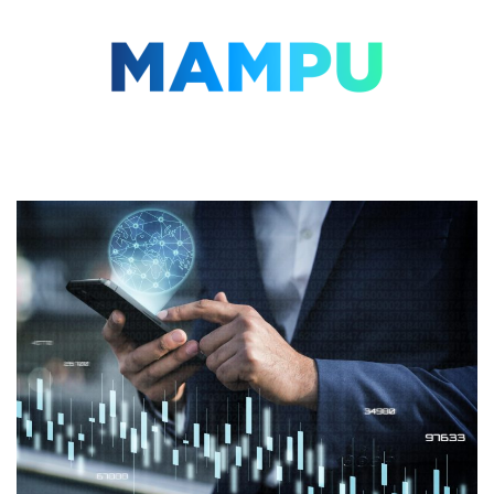
Lompat
ke
konten