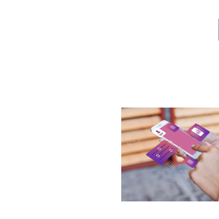
Lompat
ke
konten