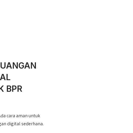
EUANGAN
WAL
K BPR
 Ada cara aman untuk
an digital sederhana.