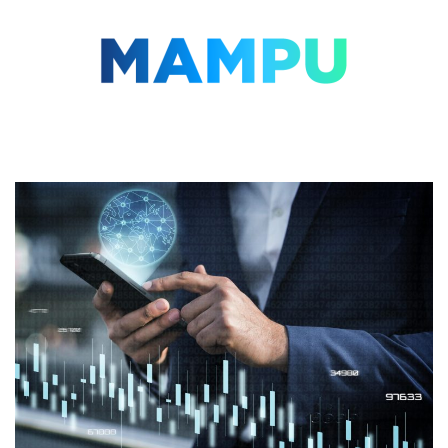
Lompat
ke
konten