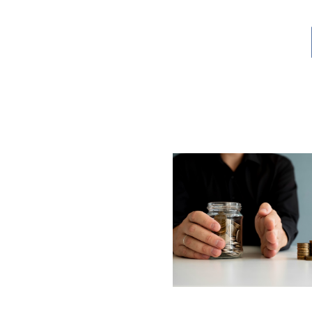
Lompat
ke
konten