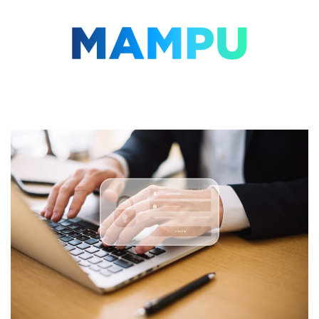
Lompat
ke
konten